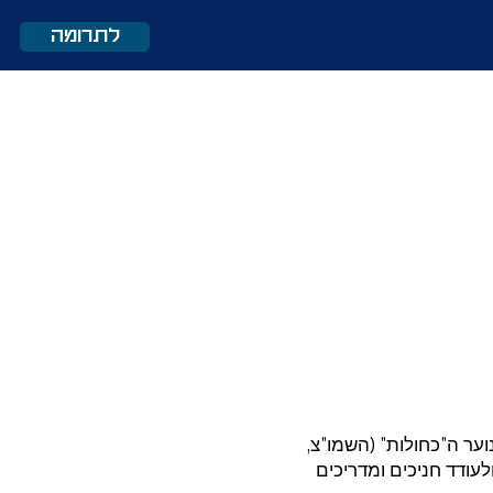
לתרומה
ער ה"כחולות" (השמו"צ,
עודד חניכים ומדריכים