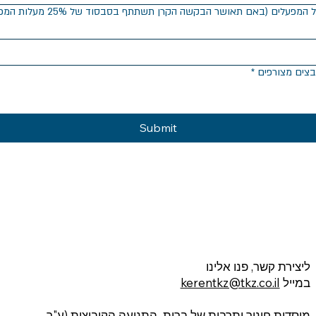
סך גובה העלות לכלל הנרשמים המפונ
*
Submit
ליצירת קשר, פנו אלינו
במייל
kerentkz@tkz.co.il
מוסדות חינוך ותרבות של ברית התנועה הקיבוצית (ע"ר