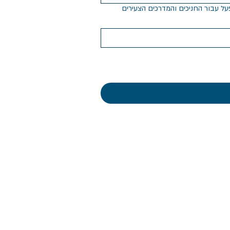
ים לכלל המפעלים (באם תאושר הבקשה הקרן תשתתף בסבסוד של 25% מעלות המפעל עבור החניכים והמדרכים הצעירים