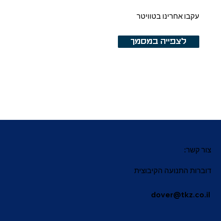
עקבו אחרינו בטוויטר
לצפייה במסמך
צור קשר:
דוברות התנועה הקיבוצית
dover@tkz.co.il