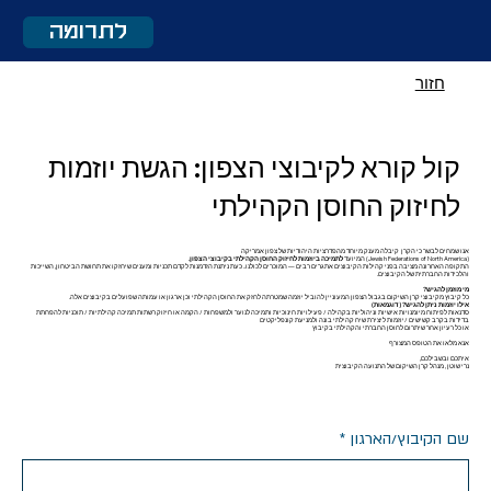
לתרומה
חזור
קול קורא לקיבוצי הצפון: הגשת יוזמות
לחיזוק החוסן הקהילתי
אנו שמחים לבשר כי הקרן קיבלה מענק מיוחד מהפדרציות היהודיות של צפון אמריקה
(Jewish Federations of North America) המיועד
לתמיכה ביוזמות לחיזוק החוסן הקהילתי בקיבוצי הצפון.
התקופה האחרונה מציבה בפני קהילות הקיבוצים אתגרים רבים — המוכרים לכולנו.. כעת ניתנת הזדמנות לקדם תכניות ומענים שיחזקו את תחושת הביטחון, השייכות
והלכידות החברתית של הקיבוצים.
מי מוזמן להגיש?
כל קיבוץ מקיבוצי קרן השיקום בגבול הצפון המעוניין להוביל יוזמה שמטרתה לחזק את החוסן הקהילתי וכן ארגון או עמותה שפועלים בקיבוצים אלה.
אילו יוזמות ניתן להגיש? (דוגמאות)
סדנאות לפיתוח מיומנויות אישיות וניהוליות בקהילה / פעילויות חינוכיות ותמיכה לנוער ולמשפחות / הקמה או חיזוק רשתות תמיכה קהילתיות / תוכניות להפחתת
בדידות בקרב קשישים /יוזמות ליצירת שיח קהילתי בונה ולמניעת קונפליקטים
או כל רעיון אחר שיתרום לחוסן החברתי והקהילתי בקיבוץ
אנא מלאו את הטופס המצורף
איתכם ובשבילכם,
נרי שוטן , מנהל קרן השיקום של התנועה הקיבוצית
שם הקיבוץ/הארגון
*